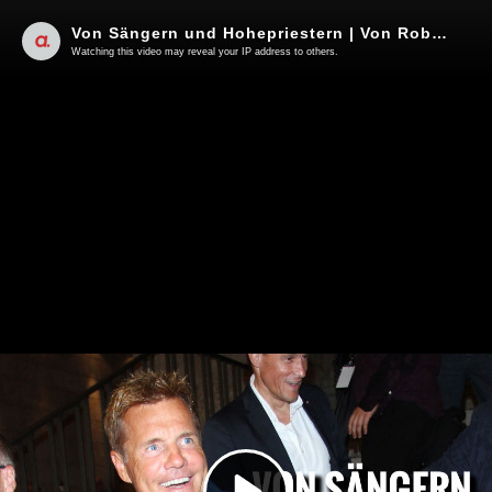
Von Sängern und Hohepriestern | Von Roberto de Lapuente
Watching this video may reveal your IP address to others.
Play