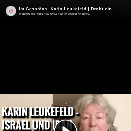
Im Gespräch: Karin Leukefeld | Droht ein Flächenbrand im Nahen- und Mittleren Osten?
Watching this video may reveal your IP address to others.
Play