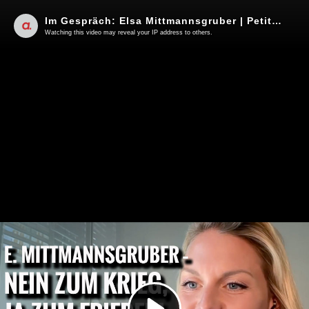
Im Gespräch: Elsa Mittmannsgruber | Petition „NEIN zum Krieg, JA zum Frieden!“
Watching this video may reveal your IP address to others.
Play