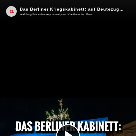
Das Berliner Kriegskabinett: auf Beutezug | Von F. Klinkhammer und V. Bräutigam
Watching this video may reveal your IP address to others.
Play