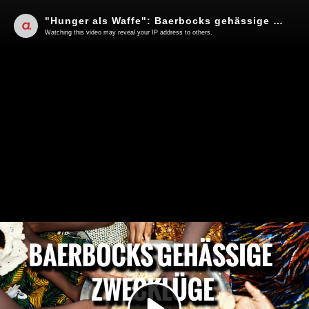
"Hunger als Waffe": Baerbocks gehässige Zwecklüge | Von F. Klinkhammer und V. Bräutigam
Watching this video may reveal your IP address to others.
Play