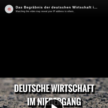
Das Begräbnis der deutschen Wirtschaft ist in vollem Gange | Von Thomas Röper
Watching this video may reveal your IP address to others.
Play