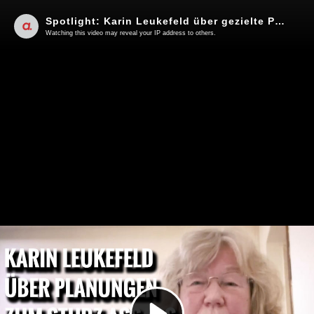
Spotlight: Karin Leukefeld über gezielte Planungen zum militärischen Umsturz von Assad
Watching this video may reveal your IP address to others.
Play