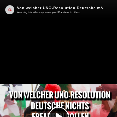
Von welcher UNO-Resolution Deutsche möglichst nichts erfahren sollen | Von Thomas Röper
Watching this video may reveal your IP address to others.
Play