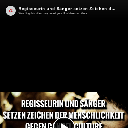
Regisseurin und Sänger setzen Zeichen der Menschlichkeit gegen Cancel-Culture | Von Norbert Häring
Watching this video may reveal your IP address to others.
Play