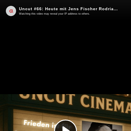
Uncut #66: Heute mit Jens Fischer Rodrian | Frieden ist für Israel keine Option
Watching this video may reveal your IP address to others.
Play