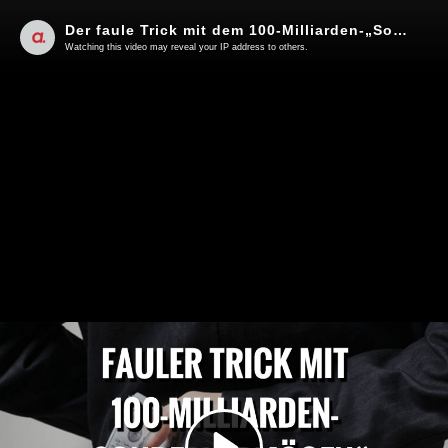
Der faule Trick mit dem 100-Milliarden-„Sondervermögen“ | Von Peter Haisenko
Watching this video may reveal your IP address to others.
Play