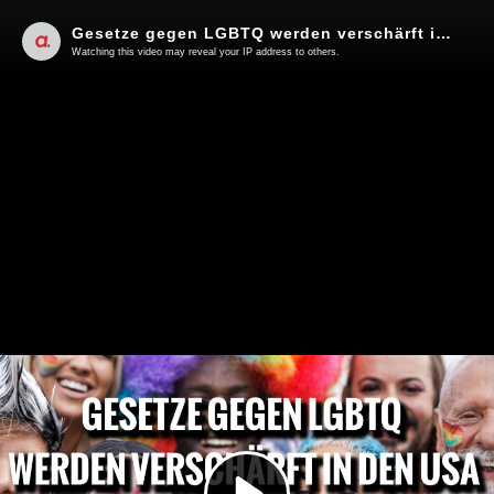
Gesetze gegen LGBTQ werden verschärft in den USA | Von Peter Haisenko
Watching this video may reveal your IP address to others.
Play