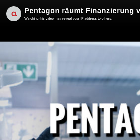
Pentagon räumt Finanzierung v
Watching this video may reveal your IP address to others.