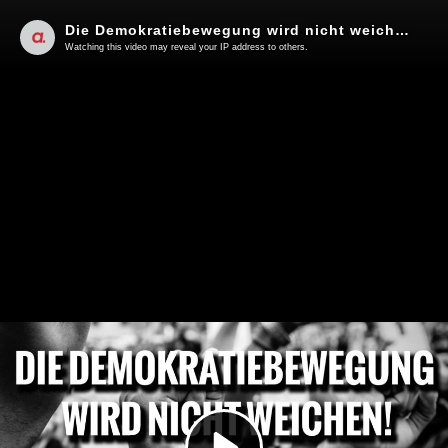
Die Demokratiebewegung wird nicht weichen! | Von Hendrik Sodenkamp und Anselm Lenz
Watching this video may reveal your IP address to others.
Play