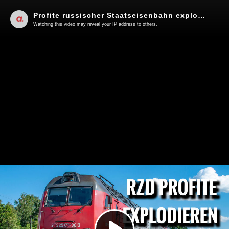
Profite russischer Staatseisenbahn explodieren dank westlicher Nachfrage | Von Rainer Rupp
Watching this video may reveal your IP address to others.
Play