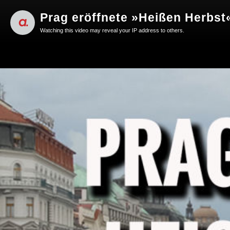
Prag eröffnete »Heißen Herbst«
Watching this video may reveal your IP address to others.