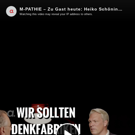
M-PATHIE – Zu Gast heute: Heiko Schöning „Wir sollten Denkfabriken gründen”
Watching this video may reveal your IP address to others.
Play