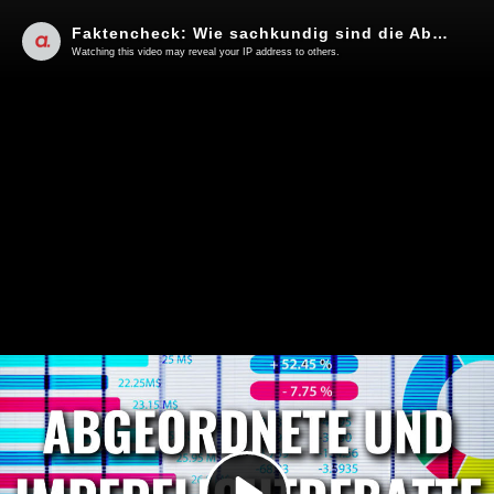
Faktencheck: Wie sachkundig sind die Abgeordneten bei der Impfpflichtdebatte? | Von Karsten Montag
Watching this video may reveal your IP address to others.
Play