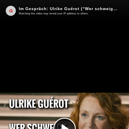
Im Gespräch: Ulrike Guérot (“Wer schweigt, stimmt zu”)
Watching this video may reveal your IP address to others.
Play