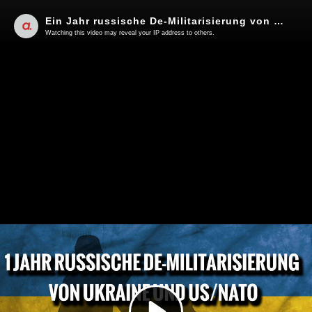
Ein Jahr russische De-Militarisierung von Ukraine und US/NATO | Von Rainer Rupp
Watching this video may reveal your IP address to others.
Play